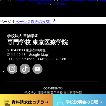
授
都中央区
、
理学療法士
業
の
「行
投
動
ページ 1
ページ 2
過去の
投稿
科
稿
学」
の
で
学校法人 常陽学園
ペ
信
専門学校 東京医療学院
頼
ー
を
〒104-0033 東京都中央区
ジ
高
新川1-10-18（
Google Map
）
TEL:03-3552-8511 FAX:03-3552-8500
め
送
る
り
ア
ク
テ
ィ
COPYRIGHT©
ビ
学校法人 常陽学園 専門学校 東京医療学院
テ
ALL RIGHT RESERVED
ィ
ー