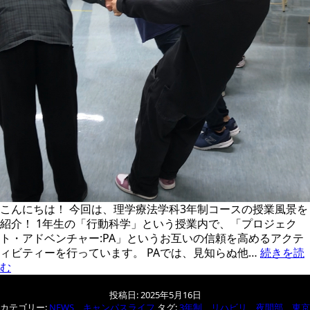
こんにちは！ 今回は、理学療法学科3年制コースの授業風景を
紹介！ 1年生の「行動科学」という授業内で、「プロジェク
ト・アドベンチャー:PA」というお互いの信頼を高めるアクテ
ィビティーを行っています。 PAでは、見知らぬ他…
続きを読
1
む
年
次
投稿日:
2025年5月16日
カテゴリー:
NEWS
、
キャンパスライフ
タグ:
3年制
、
リハビリ
、
夜間部
、
東京