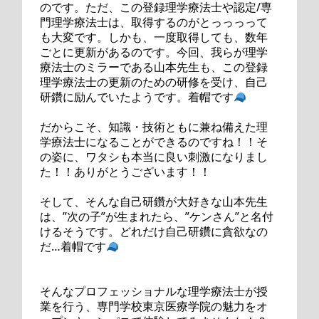
のです。ただ、この登録理学療法士や認定/専
門理学療法士は、取得するのがとっっっって
も大変です。しかも、一度取得しても、数年
ごとに更新があるのです。今回、我らが理学
療法士のミラーである山本先生も、この登録
理学療法士の更新のための研修を受け、自己
研鑽に励んでいたようです。着帽です
だからこそ、知識・技術ともに兼ね備えた理
学療法士になることができるのですね！！そ
の姿に、ワタシも本当に良い刺激になりまし
た！！ありがとうございます！！
そして、そんな自己研鑽が大好きな山本先生
は、”次の子”が生まれたら、”ケンさん”と名付
けるそうです。どれだけ自己研鑽に貪欲なの
だ…着帽です
そんなプロフェッショナルな理学療法士が授
業を行う、専門学校東京医療学院の魅力をオ