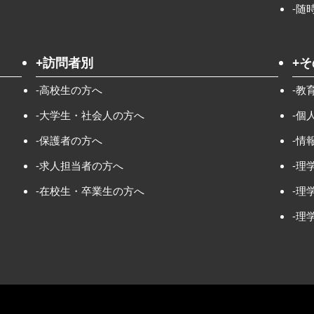
-随
+訪問者別
+
-高校生の方へ
-教
-大学生・社会人の方へ
-個
-保護者の方へ
-情
-求人担当者の方へ
-理
-在校生・卒業生の方へ
-理
-理