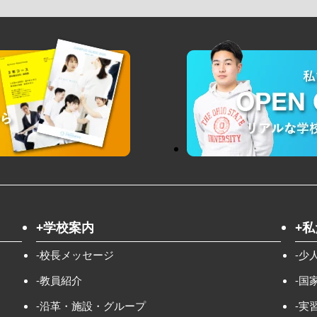
+学校案内
+
-校長メッセージ
-少
-教員紹介
-国
-沿革・施設・グループ
-実