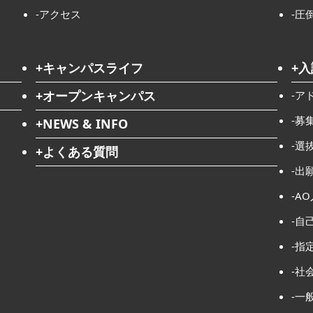
-アクセス
-圧
+キャンパスライフ
+
+オープンキャンパス
-ア
-募
+NEWS & INFO
-選
+よくある質問
-出
-A
-自
-指
-社
-一