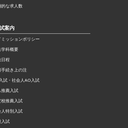
倒的な求人数
入試案内
ドミッションポリシー
集学科概要
抜日程
願手続き上の注
O入試・社会人AO入試
己推薦入試
定校推薦入試
会人特別入試
般入試