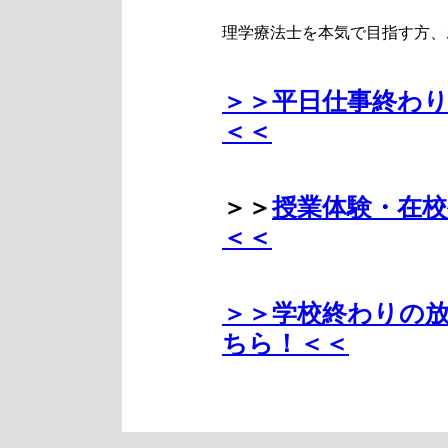
理学療法士を本気で目指す方、
＞＞平日仕事終わ
＜＜
＞＞
授業体験・在
＜＜
＞＞学校終わりの
ちら！＜＜