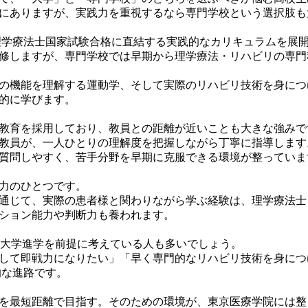
にありますが、実践力を重視するなら専門学校という選択肢も
理学療法士国家試験合格に直結する実践的なカリキュラムを展
修しますが、専門学校では早期から理学療法・リハビリの専門
の機能を理解する運動学、そして実際のリハビリ技術を身につ
的に学びます。
教育を採用しており、教員との距離が近いことも大きな強みで
教員が、一人ひとりの理解度を把握しながら丁寧に指導します
質問しやすく、苦手分野を早期に克服できる環境が整っていま
力のひとつです。
通じて、実際の患者様と関わりながら学ぶ経験は、理学療法士
ション能力や判断力も養われます。
だ大学進学を前提に考えている人も多いでしょう。
して即戦力になりたい」「早く専門的なリハビリ技術を身につ
的な進路です。
を最短距離で目指す。そのための環境が、東京医療学院には整