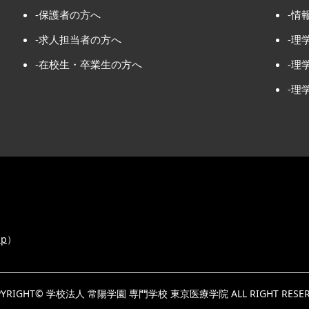
-保護者の方へ
-情
-求人担当者の方へ
-理
-在校生・卒業生の方へ
-理
-理
ap
）
PYRIGHT©
学校法人 常陽学園 専門学校 東京医療学院
ALL RIGHT RESE