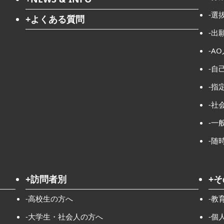
-選
+よくある質問
-出
-A
-自
-指
-社
-一
-随
+訪問者別
+
-高校生の方へ
-教
-大学生・社会人の方へ
-個