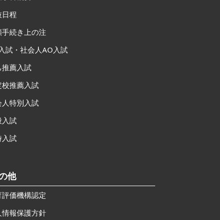
抜日程
願手続き上の注
O入試・社会人AO入試
己推薦入試
定校推薦入試
会人特別入試
般入試
時入試
その他
育評価機構認定
人情報保護方針