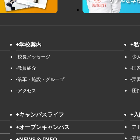
+学校案内
+
-校長メッセージ
-少
-教員紹介
-国
-沿革・施設・グループ
-実
-アクセス
-圧
+キャンパスライフ
+
+オープンキャンパス
-ア
-募
+NEWS & INFO