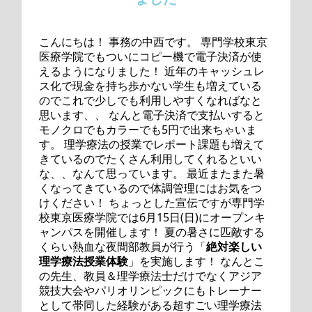
こんにちは！ 事務の中西です。 専門学校東京
医療学院でもついにコピー機で電子決済が使
えるようになりました！ 近年のキャッシュレ
ス化で現金を持ち歩かない学生も増えている
のでこれで少しでも利用しやすくなればなと
思います、、 なんと電子決済で支払いすると
モノクロでもカラーでも5円で出来ちゃいま
す。 理学療法の授業でレポート課題も増えて
きているのでたくさん利用してくれるといい
な、、なんて思っています。 最近またまた暑
くなってきているので体調管理にはお気をつ
けください！ ちょっとした宣伝ですが専門学
校東京医療学院では6月15日(日)にオープンキ
ャンパスを開催します！ 夏の暑さに匹敵する
くらい熱血な夜間部教員が行う「
絶対楽しい
理学療法授業体験
」を実施します！ なんとこ
の先生、教員＆理学療法士だけでなくアジア
競技大会やパリオリンピックにもトレーナー
として帯同した経験がある超すごい理学療法