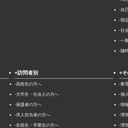
-自
-指
-社
-一
-随
+訪問者別
+
-高校生の方へ
-教
-大学生・社会人の方へ
-個
-保護者の方へ
-情
-求人担当者の方へ
-理
-在校生・卒業生の方へ
-理