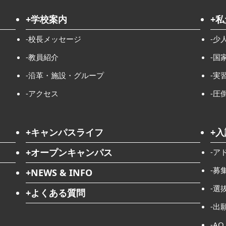
+学校案内
+
-校長メッセージ
-少
-教員紹介
-国
-沿革・施設・グループ
-実
-アクセス
-圧
+キャンパスライフ
+
+オープンキャンパス
-ア
-募
+NEWS & INFO
-選
+よくある質問
-出
-A