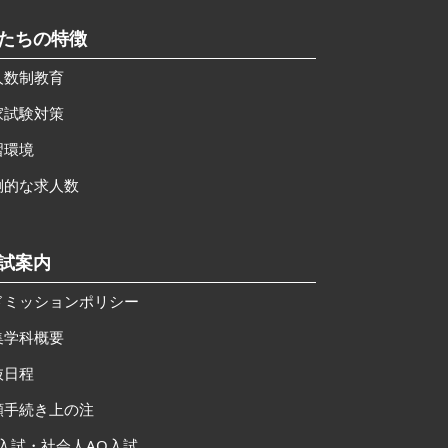
私たちの特徴
人数制教育
家試験対策
習環境
倒的な求人数
入試案内
ドミッションポリシー
集学科概要
抜日程
願手続き上の注
O入試・社会人AO入試