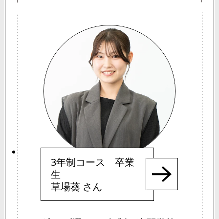
3年制コース 卒業
生
草場葵 さん