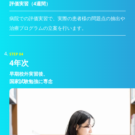
評価実習（4週間）
病院での評価実習で、実際の患者様の問題点の抽出や
治療プログラムの立案を行います。
STEP 04
4年次
早期校外実習後、
国家試験勉強に専念