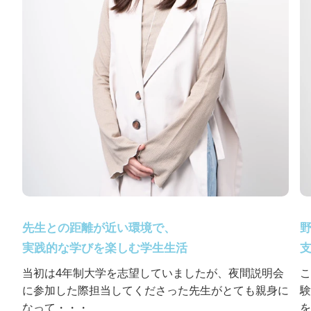
先生との距離が近い環境で、
実践的な学びを楽しむ学生生活
当初は4年制大学を志望していましたが、夜間説明会
こ
に参加した際担当してくださった先生がとても親身に
験
なって・・・
を