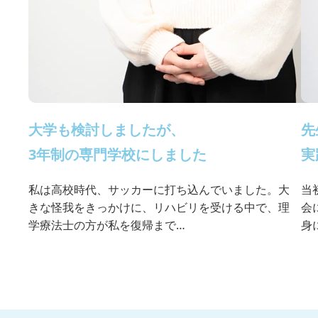
大学も検討しましたが、
先
3年制の専門学校にしました
実
私は高校時代、サッカーに打ち込んでいました。大
当
きな怪我をきっかけに、リハビリを受ける中で、理
会
学療法士の方が私を復帰まで…
身