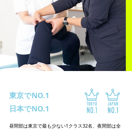
東京でNO.1
日本でNO.1
昼間部は東京で最も少ない1クラス32名、
夜間部は全